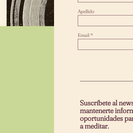
Apellido
Email
Suscríbete al news
mantenerte infor
oportunidades pa
a meditar.