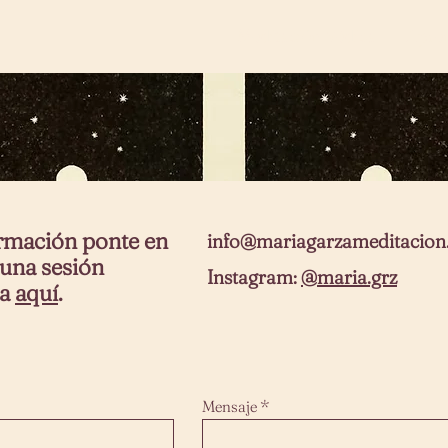
Meditación Védica
Apre
ormación ponte en
info@mariagarzameditacio
 una sesión
Instagram:
@maria.grz
ta
aquí
.
Mensaje