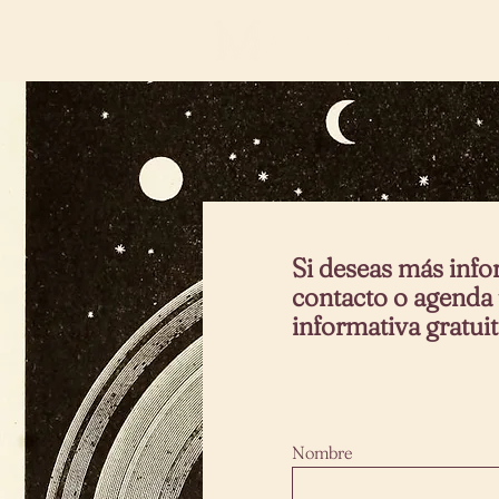
aría Garza
editación Védica
Si deseas más inf
contacto o agenda
informativa gratui
Nombre